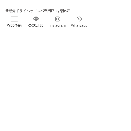
新感覚ドライヘッドスパ専門店 ivy恵比寿
完全個室／プライベートサロン／睡眠改善サロン
📍 東京都渋谷区恵比寿1-22-3 
#706
WEB予約
公式LINE
Instagram
Whatsapp
《Web予約はこちら》
https://w4x9r3.b-merit.jp/q79s3j/web
すべて表示
最新記事