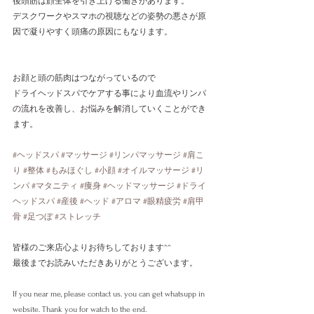
後頭筋は顔全体を引き上げる働きがあります。
デスクワークやスマホの視聴などの姿勢の悪さが原
因で凝りやすく頭痛の原因にもなります。
お顔と頭の筋肉はつながっているので
ドライヘッドスパでケアする事により血流やリンパ
の流れを改善し、お悩みを解消していくことができ
ます。
#ヘッドスパ
#マッサージ
#リンパマッサージ
#肩こ
り
#整体
#もみほぐし
#小顔
#オイルマッサージ
#リ
ンパ
#マタニティ
#痩身
#ヘッドマッサージ
#ドライ
ヘッドスパ
#産後
#ヘッド
#アロマ
#眼精疲労
#肩甲
骨
#足つぼ
#ストレッチ
皆様のご来店心よりお待ちしております^^
最後までお読みいただきありがとうございます。
If you near me, please contact us. you can get whatsupp in 
website. Thank you for watch to the end.