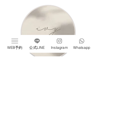
WEB予約
公式LINE
Instagram
Whatsapp
義井愛美（MANAMI YOSHII）
神奈川出身（from KANAGAWA）
メッセージ：お客様の日常が少しでも過ごし
やすくなりますように
デスクワークで目の疲れやめまいに悩んでい
る方の改善へと！
​導けるように努めております。