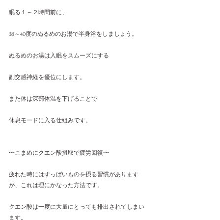
眠る１～２時間前に、
38～40度のぬるめのお湯で半身浴をしましょう。
ぬるめのお湯は入眠をスムーズにする
副交感神経を優位にします。
また体は深部体温を下げることで
休息モードに入る仕組みです。
〜こまめにクエン酸摂取で疲労回復〜
疲れた時にはすっぱいものを摂る習慣があります
が、これは理にかなった方法です。
クエン酸は一度に大量にとっても排出されてしまい
ます。