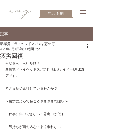
WEB予約
記事
新感覚ドライヘッドスパ ivy 恵比寿
2023年8月1日
読了時間: 2分
疲労回復
みなさんこんにちは！
新感覚ドライヘッドスパ専門店ivy(アイビー)恵比寿
店です。
皆さま疲労蓄積していませんか？
〜疲労によって起こるさまざまな症状〜
・仕事に集中できない・思考力が低下
・気持ちが落ち込む・よく眠れない