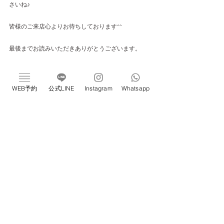
さいね♪
皆様のご来店心よりお待ちしております^^
最後までお読みいただきありがとうございます。
If you near me, please contact us. you can get whatsupp in 
website. Thank you for watch to the end. 
WEB予約
公式LINE
Instagram
Whatsapp
___________________________________________
新感覚ドライヘッドスパ専門店 ivy恵比寿 完全個室
／プライベートサロン/睡眠改善 📍東京都渋谷区恵比
寿1-22-3#706 
https://www.ivyebisu.tokyo/en/book-online
すべて表示
最新記事