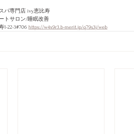
パ専門店 ivy恵比寿
ートサロン/睡眠改善
22-3#706 
https://w4x9r3.b-merit.jp/q79s3j/web