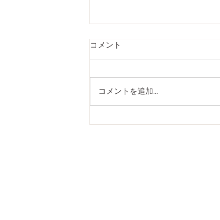
ご褒美のオイルマッサージ(恵
コメント
比寿/ヘッドスパ)
みなさんこんにちは！ 恵比寿東
口にあるマッサージ 新感覚ドラ
コメントを追加…
イヘッドスパ専門店ivy(アイビー)
です。 アロママッサージは相性
だとよく言いますが、 当サロン
でアロマオイルを塗布する時のフ
ァーストタッチを大切にしていま
す！ 当サロンをせっかく選んで
くださったのですから リラック
ス効果はもちろん 誠心誠意ケア
するように努めております！ 皆
さまの日頃の疲れが少しでも楽に
なりますように！ 是非新感覚ド