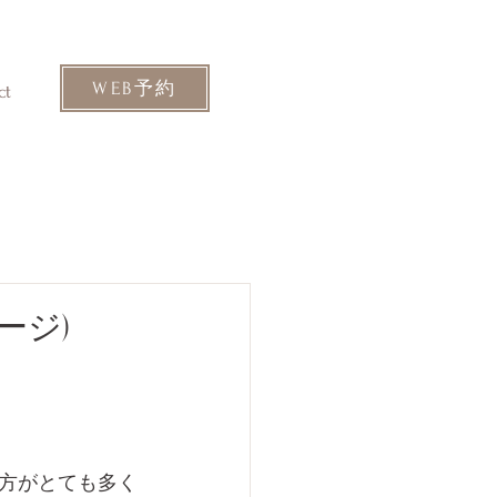
WEB予約
ct
ージ)
方がとても多く