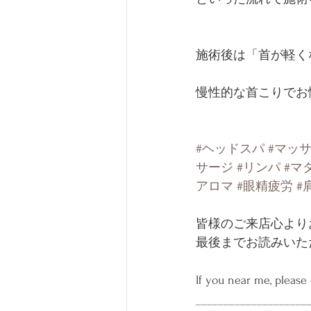
施術後は「首が軽く
慢性的な首こりでお
#ヘッドスパ
#マッ
サージ
#リンパ
#マ
アロマ
#眼精疲労
#
皆様のご来店心より
最後までお読みいた
If you near me, please
____________________