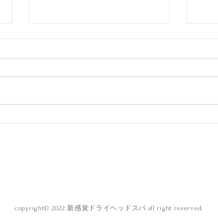
こめかみの痛みの原因(恵比
体内
寿/ドライヘッドスパ)
みな
みなさんこんにちは！ 新感覚ド
ライ
ライヘッドスパ専門店ivy(アイビ
ー)
ー)恵比寿店です。 こめかみ押す
ズム
と痛く感じることありませんか？
ある
今回は、こめかみの痛みの原因に
り、
ついてお話します。 原因として
覚め
は ストレスや肩こり、目の疲
腹感
れ、ホルモンバランスの変化、寝
やっ
不足などが考えられます！ 【ス
生ま
トレス】 人の血管や内臓などの
体リ
はたらきは、交感神経と副交感神
てい
経からなる自律神経によってコン
ズム
copyright© 2022 新感覚ドライヘッドスパ.all right reserved.
トロールされています。 精神的
「サ