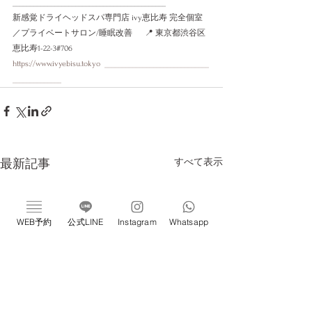
____________________________________________
新感覚ドライヘッドスパ専門店 ivy恵比寿 完全個室
／プライベートサロン/睡眠改善 　 📍 東京都渋谷区
恵比寿1-22-3#706 
https://www.ivyebisu.tokyo
  ______________________________
______________
すべて表示
最新記事
WEB予約
公式LINE
Instagram
Whatsapp