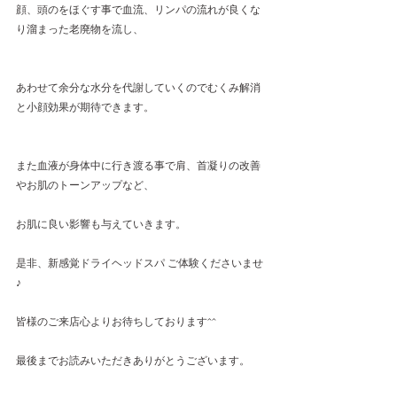
顔、頭のをほぐす事で血流、リンパの流れが良くな
り溜まった老廃物を流し、
あわせて余分な水分を代謝していくのでむくみ解消
と小顔効果が期待できます。
また血液が身体中に行き渡る事で肩、首凝りの改善
やお肌のトーンアップなど、
お肌に良い影響も与えていきます。
是非、新感覚ドライヘッドスパ ご体験くださいませ
♪
皆様のご来店心よりお待ちしております^^
最後までお読みいただきありがとうございます。