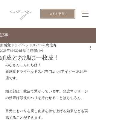
WEB予約
記事
新感覚ドライヘッドスパ ivy 恵比寿
2023年6月29日
読了時間: 1分
頭皮とお肌は一枚皮！
みなさんこんにちは！
新感覚ドライヘッドスパ専門店ivy(アイビー)恵比寿
店です。
頭と顔は一枚皮で繋がっています。頭皮マッサージ
の効果は頭皮のハリを持たせることはもちろん、
目元にもハリを戻し皮膚を持ち上げる効果なども実
感することができます。