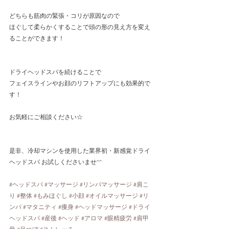
どちらも筋肉の緊張・コリが原因なので
ほぐして柔らかくすることで頭の形の見え方を変え
ることができます！
ドライヘッドスパを続けることで
フェイスラインやお顔のリフトアップにも効果的で
す！
お気軽にご相談ください☆
是非、冷却マシンを使用した業界初・新感覚ドライ
ヘッドスパ お試しくださいませ^^
#ヘッドスパ
#マッサージ
#リンパマッサージ
#肩こ
り
#整体
#もみほぐし
#小顔
#オイルマッサージ
#リ
ンパ
#マタニティ
#痩身
#ヘッドマッサージ
#ドライ
ヘッドスパ
#産後
#ヘッド
#アロマ
#眼精疲労
#肩甲