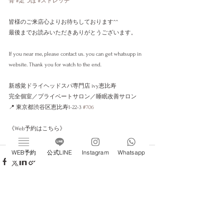
骨
#足つぼ
#ストレッチ
皆様のご来店心よりお待ちしております^^
最後までお読みいただきありがとうございます。
If you near me, please contact us. you can get whatsupp in 
website. Thank you for watch to the end.
新感覚ドライヘッドスパ専門店 ivy恵比寿
完全個室／プライベートサロン／睡眠改善サロン
📍 東京都渋谷区恵比寿1-22-3 
#706
《Web予約はこちら》
https://w4x9r3.b-merit.jp/q79s3j/web
WEB予約
公式LINE
Instagram
Whatsapp
すべて表示
最新記事