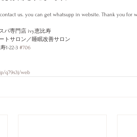
 contact us. you can get whatsupp in website. Thank you for w
パ専門店 ivy恵比寿
ートサロン／睡眠改善サロン
-22-3 
#706
》
.jp/q79s3j/web