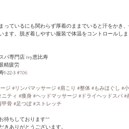
まっているにも関わらず厚着のままでいると汗をかき、
います。脱ぎ着しやすい服装で体温をコントロールしま
パ専門店 ivy恵比寿
/眼精疲労
22-3 
#706
サージ
#リンパマッサージ
#肩こり
#整体
#もみほぐし
#
タニティ
#痩身
#ヘッドマッサージ
#ドライヘッドスパ
#
肩甲骨
#足つぼ
#ストレッチ
お待ちしております^^
だきありがとうございます。