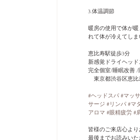
3.体温調節
暖房の使用で体が暖
れて体が冷えてしま
恵比寿駅徒歩3分
新感覚ドライヘッドス
完全個室/睡眠改善 
　東京都渋谷区恵比寿1-
#ヘッドスパ
#マッ
サージ
#リンパ
#マ
アロマ
#眼精疲労
#
皆様のご来店心より
最後までお読みいた