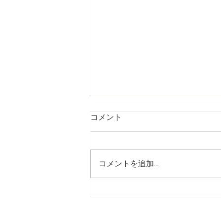
Untitled
コメント
みなさんこんにちは！ 恵比寿東
口にあるマッサージ 新感覚ドラ
イヘッドスパ専門店ivy(アイビー)
コメントを追加…
です。 アロママッサージがオプ
ションで人気な理由の一つは、当
サロン独自のアロマオイル！ ア
ロマを嗅いだあと、リラックスし
た方も多いはず！ 香りの情報は