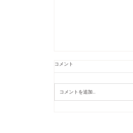
こめかみの痛みの原因(恵比
コメント
寿/ドライヘッドスパ)
みなさんこんにちは！ 新感覚ド
ライヘッドスパ専門店ivy(アイビ
コメントを追加…
ー)恵比寿店です。 こめかみ押す
と痛く感じることありませんか？
今回は、こめかみの痛みの原因に
ついてお話します。 原因として
は ストレスや肩こり、目の疲
れ、ホルモンバランスの変化、寝