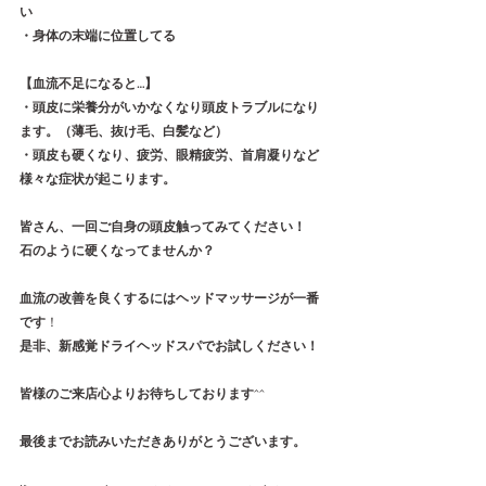
い
・身体の末端に位置してる
【血流不足になると…】
・頭皮に栄養分がいかなくなり頭皮トラブルになり
ます。（薄毛、抜け毛、白髪など）
・頭皮も硬くなり、疲労、眼精疲労、首肩凝りなど
様々な症状が起こります。
皆さん、一回ご自身の頭皮触ってみてください！
石のように硬くなってませんか？
血流の改善を良くするにはヘッドマッサージが一番
です
！
是非、新感覚ドライヘッドスパでお試しください！
皆様のご来店心よりお待ちしております
^^
最後までお読みいただきありがとうございます。