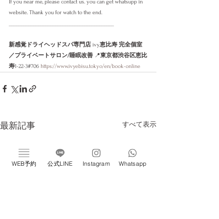
If you near me, please contact us. you can get whatsupp in 
website. Thank you for watch to the end. 
___________________________________________
新感覚ドライヘッドスパ専門店
 ivy
恵比寿 完全個室
／プライベートサロン/睡眠改善
 📍
東京都渋谷区恵比
寿
1-22-3#706 
https://www.ivyebisu.tokyo/en/book-online
すべて表示
最新記事
WEB予約
公式LINE
Instagram
Whatsapp