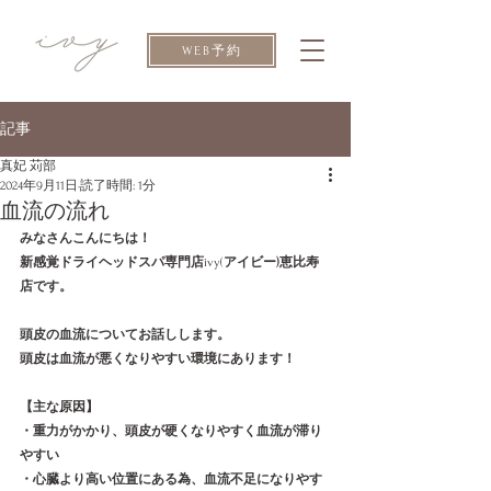
WEB予約
記事
真妃 苅部
2024年9月11日
読了時間: 1分
血流の流れ
みなさんこんにちは！
新感覚ドライヘッドスパ専門店
ivy(
アイビー)恵比寿
店です。
頭皮の血流についてお話しします。
頭皮は血流が悪くなりやすい環境にあります！
【主な原因】
・重力がかかり、頭皮が硬くなりやすく血流が滞り
やすい
・心臓より高い位置にある為、血流不足になりやす