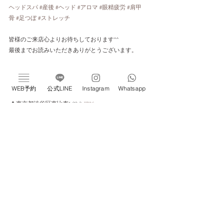
ヘッドスパ
#産後
#ヘッド
#アロマ
#眼精疲労
#肩甲
骨
#足つぼ
#ストレッチ
皆様のご来店心よりお待ちしております^^
最後までお読みいただきありがとうございます。
新感覚ドライヘッドスパ専門店 ivy恵比寿
WEB予約
公式LINE
Instagram
Whatsapp
完全個室／プライベートサロン／睡眠改善サロン
📍 東京都渋谷区恵比寿1-22-3 
#706
《Web予約はこちら》
https://w4x9r3.b-merit.jp/q79s3j/web
すべて表示
最新記事