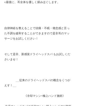
4.最後に、耳全体を優しく揉みほぐします。
自律神経を整えることで頭痛・不眠・倦怠感と言っ
た不調を緩和することができますので是非耳のマッ
サージをお試しください！
そして是非、新感覚ドライヘッドスパ もお試しくだ
さいませ！
　　　　___従来のドライヘッドスパの概念をくつが
えす！___
　　　　　　　《冷却マシン×極上ハンド施術》