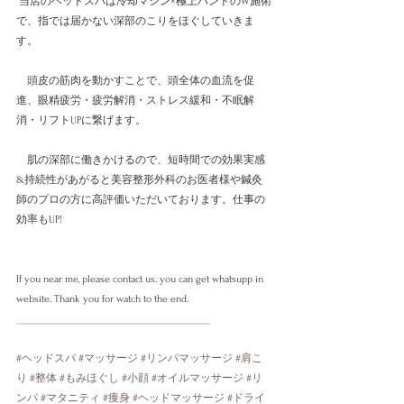
 当店のヘッドスパは冷却マシン×極上ハンドのW施術
で、指では届かない深部のこりをほぐしていきま
す。
　頭皮の筋肉を動かすことで、頭全体の血流を促
進、眼精疲労・疲労解消・ストレス緩和・不眠解
消・リフトUPに繋げます。
　肌の深部に働きかけるので、短時間での効果実感
&持続性があがると美容整形外科のお医者様や鍼灸
師のプロの方に高評価いただいております。仕事の
効率もUP!
If you near me, please contact us. you can get whatsupp in 
website. Thank you for watch to the end. 
___________________________________________
#ヘッドスパ
#マッサージ
#リンパマッサージ
#肩こ
り
#整体
#もみほぐし
#小顔
#オイルマッサージ
#リ
ンパ
#マタニティ
#痩身
#ヘッドマッサージ
#ドライ