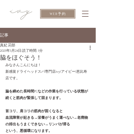
WEB予約
記事
真妃 苅部
2025年3月24日
読了時間: 1分
脇をほぐそう！
みなさんこんにちは！
新感覚ドライヘッドスパ専門店ivy(アイビー)恵比寿
店です。
脇を締めた長時間
PC
などの作業を行っている状態が
続くと筋肉が緊張して固まります。
首コリ、肩コリの筋肉が固くなると
血流障害が起きる→栄養がうまく運べない→老廃物
の排出もうまくできない→リンパが滞る
という、悪循環になります。