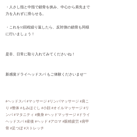
・人さし指と中指で鎖骨を挟み、中心から肩先まで
力を入れずに滑らせる。
・これを10回程繰り返したら、反対側の鎖骨も同様
に行いましょう！
是非、日常に取り入れてみてくださいね！
新感覚ドライヘッドスパ もご体験くださいませ^^
#ヘッドスパ
#マッサージ
#リンパマッサージ
#肩こ
り
#整体
#もみほぐし
#小顔
#オイルマッサージ
#リ
ンパ
#マタニティ
#痩身
#ヘッドマッサージ
#ドライ
ヘッドスパ
#産後
#ヘッド
#アロマ
#眼精疲労
#肩甲
骨
#足つぼ
#ストレッチ