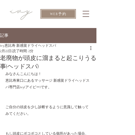
WEB予約
記事
ivy恵比寿 新感覚ドライヘッドスパ
2月22日
読了時間: 2分
老廃物が頭皮に溜まると起こりうる
事(ヘッドスパ)
みなさんこんにちは！
恵比寿東口にあるマッサージ 新感覚ドライヘッドス
パ専門店ivy(アイビー)です。
ご自分の頭皮を少し診断するように意識して触って
みてください。
もし頭皮にボコボコとしている個所があった場合、