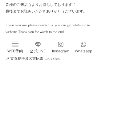
皆様のご来店心よりお待ちしております^^
最後までお読みいただきありがとうございます。
If you near me, please contact us. you can get whatsupp in 
website. Thank you for watch to the end.
新感覚ドライヘッドスパ専門店 ivy恵比寿
WEB予約
公式LINE
Instagram
Whatsapp
完全個室／プライベートサロン／睡眠改善サロン
📍 東京都渋谷区恵比寿1-22-3 
#706
《Web予約はこちら》
https://w4x9r3.b-merit.jp/q79s3j/web
すべて表示
最新記事