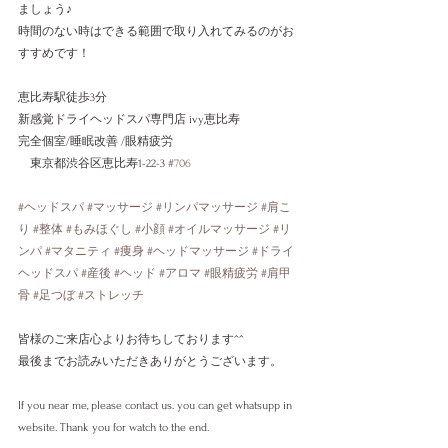
ましょう♪
時間のない時はできる範囲で取り入れてみるのがお
すすめです！
恵比寿駅徒歩3分
新感覚ドライヘッドスパ専門店 ivy恵比寿
完全個室/睡眠改善 /眼精疲労
　東京都渋谷区恵比寿1-22-3 
#706
#ヘッドスパ
#マッサージ
#リンパマッサージ
#肩こ
り
#整体
#もみほぐし
#小顔
#オイルマッサージ
#リ
ンパ
#マタニティ
#痩身
#ヘッドマッサージ
#ドライ
ヘッドスパ
#産後
#ヘッド
#アロマ
#眼精疲労
#肩甲
骨
#足つぼ
#ストレッチ
皆様のご来店心よりお待ちしております^^
最後までお読みいただきありがとうございます。
If you near me, please contact us. you can get whatsupp in 
website. Thank you for watch to the end.