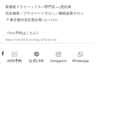
新感覚ドライヘッドスパ専門店 ivy恵比寿
完全個室／プライベートサロン／睡眠改善サロン
📍 東京都渋谷区恵比寿1-22-3 
#706
《Web予約はこちら》
https://w4x9r3.b-merit.jp/q79s3j/web
WEB予約
公式LINE
Instagram
Whatsapp
すべて表示
最新記事