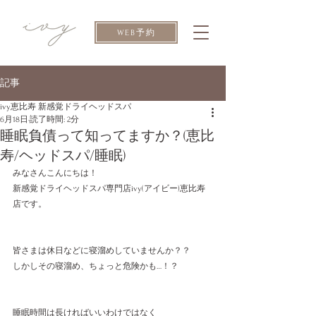
WEB予約
記事
ivy恵比寿 新感覚ドライヘッドスパ
6月18日
読了時間: 2分
睡眠負債って知ってますか？(恵比
寿/ヘッドスパ/睡眠)
みなさんこんにちは！
新感覚ドライヘッドスパ専門店ivy(アイビー)恵比寿
店です。
皆さまは休日などに寝溜めしていませんか？？
しかしその寝溜め、ちょっと危険かも…！？
睡眠時間は長ければいいわけではなく