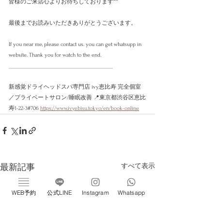
皆様のご来店心よりお待ちしております^^
最後までお読みいただきありがとうございます。
If you near me, please contact us. you can get whatsupp in 
website. Thank you for watch to the end. 
___________________________________________
新感覚ドライヘッドスパ専門店 ivy恵比寿 完全個室
／プライベートサロン/睡眠改善 📍東京都渋谷区恵比
寿1-22-3#706 
https://www.ivyebisu.tokyo/en/book-online
すべて表示
最新記事
WEB予約
公式LINE
Instagram
Whatsapp