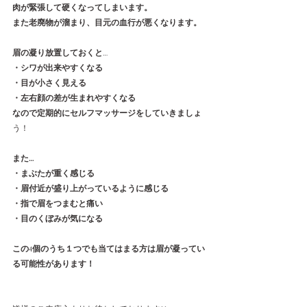
肉が緊張して硬くなってしまいます。
また老廃物が溜まり、目元の血行が悪くなります。
眉の凝り放置しておくと
…
・シワが出来やすくなる
・目が小さく見える
・左右顔の差が生まれやすくなる
なので定期的にセルフマッサージをしていきましょ
う！
また…
・まぶたが重く感じる
・眉付近が盛り上がっているように感じる
・指で眉をつまむと痛い
・目のくぼみが気になる
この
4
個のうち１つでも当てはまる方は眉が凝ってい
る可能性があります！