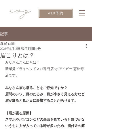
WEB予約
記事
真妃 苅部
2025年5月12日
読了時間: 1分
眉こりとは？
みなさんこんにちは！
新感覚ドライヘッドスパ専門店ivy(アイビー)恵比寿
店です。
みなさん眉も凝ることをご存知ですか？
眉間のシワ、目のたるみ、目が小さく見える方など
眉が凝ると見た目に影響することがあります。
【眉が凝る原因】
スマホやパソコンなどの画面を見ていると気づかな
いうちに力が入っている時が多いため、眉付近の筋