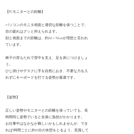
【PCモニターとの距離】
パソコンのモニタ画面と適切な距離を保つことで、
目の疲れはグッと抑えられます。
顔と画面までの距離は、約50～70cmが理想と言われ
ています。
椅子の背もたれで背中を支え、足を床につけましょ
う。
ひじ掛けやデスクに手を自然におき、不要な力を入
れずにキーボードを打てる姿勢が最適です。
【姿勢】
正しい姿勢やモニターとの距離を保っていても、長
時間同じ姿勢でいると全身に負担がかかります。
お仕事中はなかなか難しいかもしれませんが、でき
れば1時間ごとに約10分の休憩をとるよう、意識して