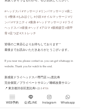
実践できそうなものから、ぜひお試しください。
#ヘッドスパ
#マッサージ
#リンパマッサージ
#肩こ
り
#整体
#もみほぐし
#小顔
#オイルマッサージ
#リ
ンパ
#マタニティ
#痩身
#ヘッドマッサージ
#ドライ
ヘッドスパ
#産後
#ヘッド
#アロマ
#眼精疲労
#肩甲
骨
#足つぼ
#ストレッチ
皆様のご来店心よりお待ちしております^^
最後までお読みいただきありがとうございます。
If you near me, please contact us. you can get whatsupp in 
website. Thank you for watch to the end.
新感覚ドライヘッドスパ専門店 ivy恵比寿
完全個室／プライベートサロン／睡眠改善サロン
📍 東京都渋谷区恵比寿1-22-3 
#706
《Web予約はこちら》
WEB予約
公式LINE
Instagram
Whatsapp
https://w4x9r3.b-merit.jp/q79s3j/web