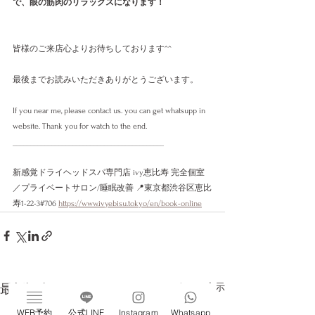
で、眼の筋肉のリラックスになります！
皆様のご来店心よりお待ちしております^^
最後までお読みいただきありがとうございます。
If you near me, please contact us. you can get whatsupp in 
website. Thank you for watch to the end. 
___________________________________________
新感覚ドライヘッドスパ専門店 ivy恵比寿 完全個室
／プライベートサロン/睡眠改善 📍東京都渋谷区恵比
寿1-22-3#706 
https://www.ivyebisu.tokyo/en/book-online
すべて表示
最新記事
WEB予約
公式LINE
Instagram
Whatsapp