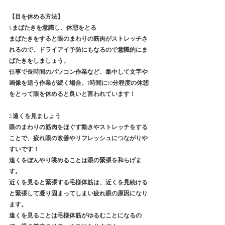
【目を休める方法】
1.
まばたきを意識し、休憩をとる
まばたきをすると眼のまわりの筋肉がストレッチさ
れるので、ドライアイ予防にもなるので意識的にま
ばたきをしましょう。
仕事で長時間のパソコン作業など、集中して文字や
画像を追う作業が続く場合、
1
時間に
10
分程度の休憩
をとって眼を休めると良いと言われています！
2.
遠くを見ましょう
眼のまわりの筋肉をほぐす動きやストレッチをする
ことで、疲れ眼の改善やリフレッシュにつながりや
すいです！
遠くをぼんやり眺めることは眼の緊張を和らげま
す。
近くを見ると緊張する毛様体筋は、近くを見続ける
と緊張して凝り固まってしまい疲れ眼の原因になり
ます。
遠くを見ることは毛様体筋がゆるむことになるの