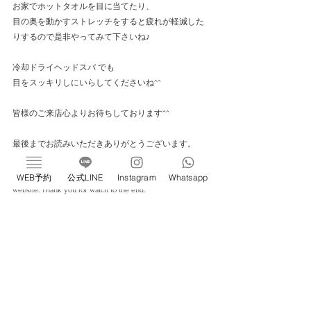
お家でホットタオルを目に当てたり、
目の奥を動かすストレッチをすると疲れが軽減した
りするので是非やってみて下さいね♪
冷却ドライヘッドスパ でも
目をスッキリしにいらしてくださいね^^
皆様のご来店心よりお待ちしております^^
最後までお読みいただきありがとうございます。
If you near me, please contact us. you can get whatsupp in 
WEB予約
公式LINE
Instagram
Whatsapp
website. Thank you for watch to the end. 
___________________________________________
新感覚ドライヘッドスパ専門店 ivy恵比寿 完全個室
／プライベートサロン/睡眠改善 📍東京都渋谷区恵比
寿1-22-3#706 
https://www.ivyebisu.tokyo/en/book-online