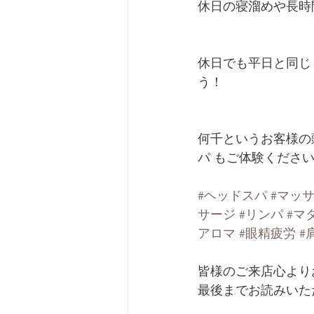
休日の寝溜めや長時
休日でも平日と同じ
う！
何千というお客様の
パ もご体験ください
#ヘッドスパ
#マッ
サージ
#リンパ
#マ
アロマ
#眼精疲労
#
皆様のご来店心より
最後までお読みいた