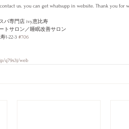
 contact us. you can get whatsupp in website. Thank you for w
パ専門店 ivy恵比寿
ートサロン／睡眠改善サロン
-22-3 
#706
》
.jp/q79s3j/web