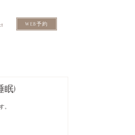
WEB予約
ct
眠)
す。 