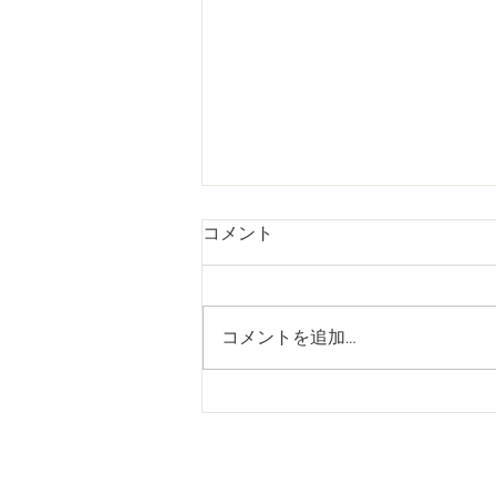
ご褒美のオイルマッサージ(恵
コメント
比寿/ヘッドスパ)
みなさんこんにちは！ 恵比寿東
口にあるマッサージ 新感覚ドラ
コメントを追加…
イヘッドスパ専門店ivy(アイビー)
です。 アロママッサージは相性
だとよく言いますが、 当サロン
でアロマオイルを塗布する時のフ
ァーストタッチを大切にしていま
す！ 当サロンをせっかく選んで