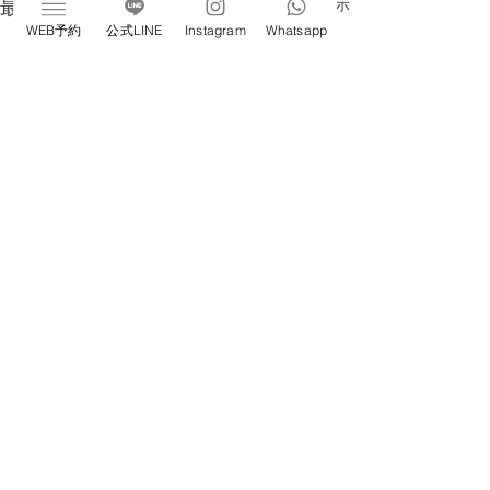
すべて表示
最新記事
WEB予約
公式LINE
Instagram
Whatsapp
ご褒美のオイルマッサー
こめかみの痛み
ジ(恵比寿/ヘッドスパ)
比寿/ドライヘッ
みなさんこんにちは！ 恵比寿
みなさんこんにち
コメント
東口にあるマッサージ 新感覚
ドライヘッドスパ
ドライヘッドスパ専門店
ivy(アイビー)恵
ivy(アイビー)です。 アロママ
こめかみ押すと痛