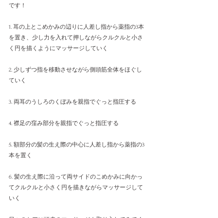
です！
1. 耳の上とこめかみの辺りに人差し指から薬指の3本
を置き、少し力を入れて押しながらクルクルと小さ
く円を描くようにマッサージしていく
2. 少しずつ指を移動させながら側頭筋全体をほぐし
ていく 
3. 両耳のうしろのくぼみを親指でぐっと指圧する 
4. 襟足の窪み部分を親指でぐっと指圧する 
5. 額部分の髪の生え際の中心に人差し指から薬指の3
本を置く 
6. 髪の生え際に沿って両サイドのこめかみに向かっ
てクルクルと小さく円を描きながらマッサージして
いく