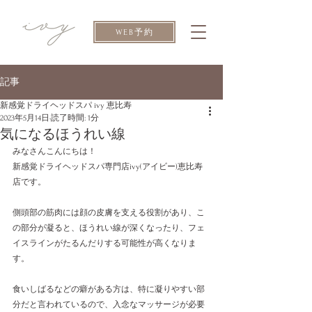
WEB予約
記事
新感覚ドライヘッドスパ ivy 恵比寿
2023年5月14日
読了時間: 1分
気になるほうれい線
みなさんこんにちは！
新感覚ドライヘッドスパ専門店ivy(アイビー)恵比寿
店です。
側頭部の筋肉には顔の皮膚を支える役割があり、こ
の部分が凝ると、ほうれい線が深くなったり、フェ
イスラインがたるんだりする可能性が高くなりま
す。 
食いしばるなどの癖がある方は、特に凝りやすい部
分だと言われているので、入念なマッサージが必要