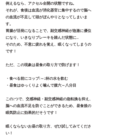
例えるなら、アクセル全開の状態ですね。
それが、食後は血流が消化器官に集中するので脳へ
の血流が不足して頭がぼんやりとなってしまいま
す。
胃腸が活発になることで、副交感神経が急激に優位
になり、いきなりブレーキを踏んだ状態に…
そのため、不意に疲れを覚え、眠くなってしまうの
です！
ただ、この現象は昼食の取り方で防げます！
・食べる前にコップ
1
～
2
杯の水を飲む
・昼食はゆっくりよく噛んで腹六～八分目
この
2
つで、交感神経・副交感神経の急転換を抑え、
脳への血流不足を防ぐことができるため、昼食後の
眠気防止に効果的だそうです！
眠くならないお昼の取り方、ぜひ試してみてくださ
い！