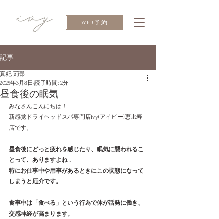
WEB予約
記事
真妃 苅部
2025年3月8日
読了時間: 2分
昼食後の眠気
みなさんこんにちは！
新感覚ドライヘッドスパ専門店ivy(アイビー)恵比寿
店です。
昼食後にどっと疲れを感じたり、眠気に襲われるこ
とって、ありますよね
…
特にお仕事中や用事があるときにこの状態になって
しまうと厄介です。
食事中は「食べる」という行為で体が活発に働き、
交感神経が高まります。