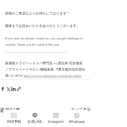
皆様のご来店心よりお待ちしております^^
最後までお読みいただきありがとうございます。
If you near me, please contact us. you can get whatsupp in 
website. Thank you for watch to the end. 
___________________________________________
新感覚ドライヘッドスパ専門店 ivy恵比寿 完全個室
／プライベートサロン/睡眠改善 📍東京都渋谷区恵比
寿1-22-3#706 
https://www.ivyebisu.tokyo/en/book-online
すべて表示
最新記事
WEB予約
公式LINE
Instagram
Whatsapp