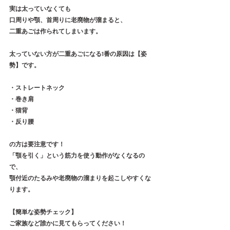
実は太っていなくても
口周りや顎、首周りに老廃物が溜まると、
二重あごは作られてしまいます。
太っていない方が二重あごになる1番の原因は【姿
勢】です。
・ストレートネック
・巻き肩
・猫背
・反り腰　　　
の方は要注意です！
「顎を引く」という筋力を使う動作がなくなるの
で、
顎付近のたるみや老廃物の溜まりを起こしやすくな
ります。
【簡単な姿勢チェック】
ご家族など誰かに見てもらってください！