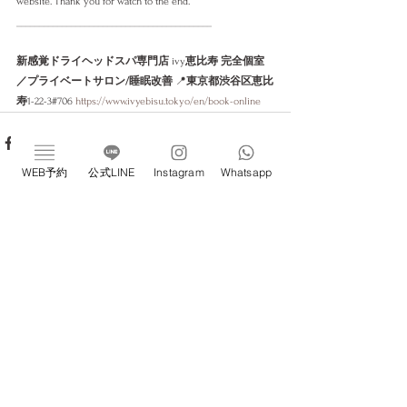
website. Thank you for watch to the end. 
___________________________________________
新感覚ドライヘッドスパ専門店
 ivy
恵比寿 完全個室
／プライベートサロン/睡眠改善
 📍
東京都渋谷区恵比
寿
1-22-3#706 
https://www.ivyebisu.tokyo/en/book-online
WEB予約
公式LINE
Instagram
Whatsapp
すべて表示
最新記事