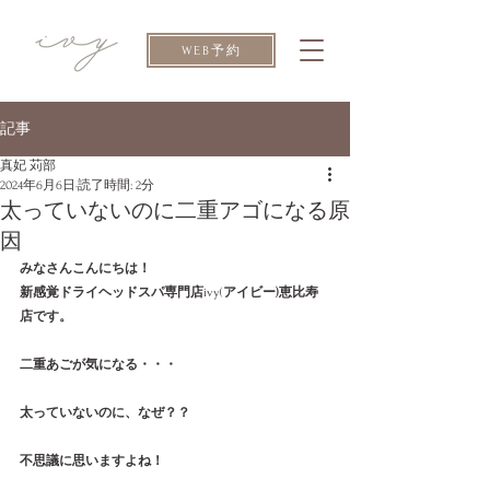
WEB予約
記事
真妃 苅部
2024年6月6日
読了時間: 2分
太っていないのに二重アゴになる原
因
みなさんこんにちは！
新感覚ドライヘッドスパ専門店
ivy(
アイビー)恵比寿
店です。
二重あごが気になる・・・
太っていないのに、なぜ？？
不思議に思いますよね！