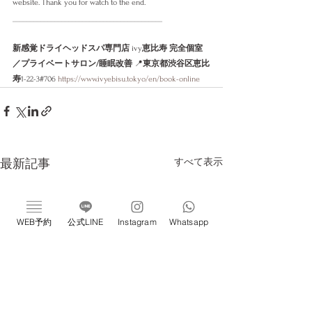
website. Thank you for watch to the end. 
___________________________________________
新感覚ドライヘッドスパ専門店
 ivy
恵比寿 完全個室
／プライベートサロン/睡眠改善
 📍
東京都渋谷区恵比
寿
1-22-3#706 
https://www.ivyebisu.tokyo/en/book-online
すべて表示
最新記事
WEB予約
公式LINE
Instagram
Whatsapp