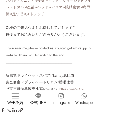
ンパ
#マタニティ
#痩身
#ヘッドマッサージ
#ドライ
ヘッドスパ
#産後
#ヘッド
#アロマ
#眼精疲労
#肩甲
骨
#足つぼ
#ストレッチ
皆様のご来店心よりお待ちしております^^
最後までお読みいただきありがとうございます。
If you near me, please contact us. you can get whatsupp in 
website. Thank you for watch to the end. 
___________________________________________
新感覚ドライヘッドスパ専門店 ivy恵比寿
完全個室／プライベートサロン/睡眠改善
📍東京都渋谷区恵比寿1-22-3#706 
https://w4x9r3.b-
merit.jp/q79s3j/web
WEB予約
公式LINE
Instagram
Whatsapp
すべて表示
最新記事