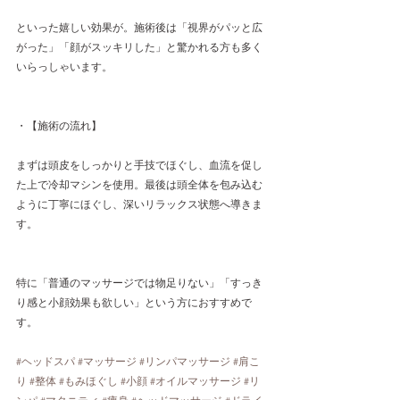
といった嬉しい効果が。施術後は「視界がパッと広
がった」「顔がスッキリした」と驚かれる方も多く
いらっしゃいます。
・【施術の流れ】
まずは頭皮をしっかりと手技でほぐし、血流を促し
た上で冷却マシンを使用。最後は頭全体を包み込む
ように丁寧にほぐし、深いリラックス状態へ導きま
す。
特に「普通のマッサージでは物足りない」「すっき
り感と小顔効果も欲しい」という方におすすめで
す。
#ヘッドスパ
#マッサージ
#リンパマッサージ
#肩こ
り
#整体
#もみほぐし
#小顔
#オイルマッサージ
#リ