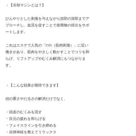
・【冷却マシンとは？】
ひんやりとした刺激を与えながら頭部の深部までア
プローチし、血流を促すことで老廃物の排出をサポ
ートします。
これはエステで人気の「EMS（筋肉刺激）」に近い
働きがあり、筋肉をやさしく動かすことでコリを和
らげ、リフトアップやむくみ解消にもつながりま
す。
・【こんな効果が期待できます】
頭の重さやだるさの解消だけでなく、
・頭皮のむくみを流す
・目元の疲れを和らげる
・フェイスラインを引き締める
・自律神経を整えてリラックス