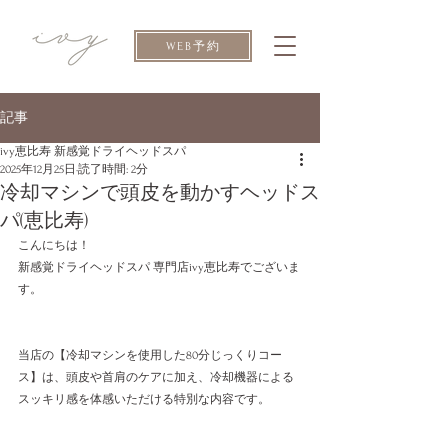
WEB予約
記事
ivy恵比寿 新感覚ドライヘッドスパ
2025年12月25日
読了時間: 2分
冷却マシンで頭皮を動かすヘッドス
パ(恵比寿)
こんにちは！
新感覚ドライヘッドスパ 専門店ivy恵比寿でございま
す。
当店の【冷却マシンを使用した80分じっくりコー
ス】は、頭皮や首肩のケアに加え、冷却機器による
スッキリ感を体感いただける特別な内容です。