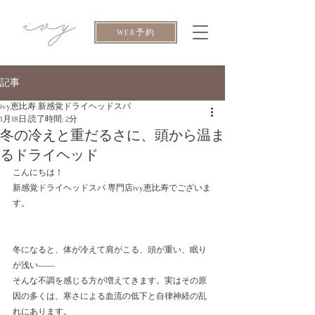
WEB予約
記事
ivy恵比寿 新感覚ドライヘッドスパ
1月18日
読了時間: 2分
冬の冷えと重だるさに、頭から温ま
るドライヘッド
こんにちは！
新感覚ドライヘッドスパ 専門店ivy恵比寿でございま
す。
冬になると、体が冷えて肩がこる、頭が重い、眠り
が浅い――
そんな不調を感じる方が増えてきます。実はその原
因の多くは、寒さによる血流の低下と自律神経の乱
れにあります。