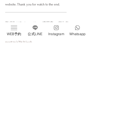
website. Thank you for watch to the end. 
___________________________________________
新感覚ドライヘッドスパ専門店 ivy恵比寿
完全個室／プライベートサロン/睡眠改善
WEB予約
公式LINE
Instagram
Whatsapp
📍東京都渋谷区恵比寿1-22-3#706 
https://w4x9r3.b-
merit.jp/q79s3j/web
すべて表示
最新記事