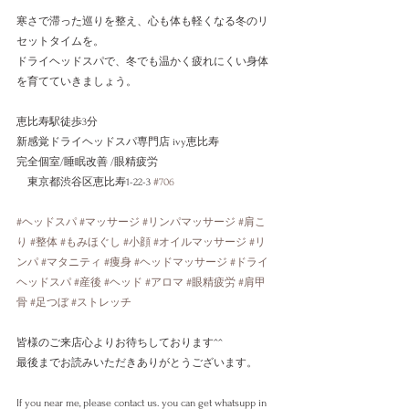
寒さで滞った巡りを整え、心も体も軽くなる冬のリ
セットタイムを。
ドライヘッドスパで、冬でも温かく疲れにくい身体
を育てていきましょう。
恵比寿駅徒歩3分
新感覚ドライヘッドスパ専門店 ivy恵比寿
完全個室/睡眠改善 /眼精疲労
　東京都渋谷区恵比寿1-22-3 
#706
#ヘッドスパ
#マッサージ
#リンパマッサージ
#肩こ
り
#整体
#もみほぐし
#小顔
#オイルマッサージ
#リ
ンパ
#マタニティ
#痩身
#ヘッドマッサージ
#ドライ
ヘッドスパ
#産後
#ヘッド
#アロマ
#眼精疲労
#肩甲
骨
#足つぼ
#ストレッチ
皆様のご来店心よりお待ちしております^^
最後までお読みいただきありがとうございます。
If you near me, please contact us. you can get whatsupp in 