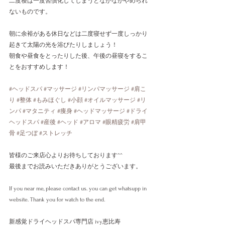
二度寝は一度習慣化してしまうとなかなかやめられ
ないものです。
朝に余裕がある休日などは二度寝せず一度しっかり
起きて太陽の光を浴びたりしましょう！
朝食や昼食をとったりした後、午後の昼寝をするこ
とをおすすめします！
#ヘッドスパ
#マッサージ
#リンパマッサージ
#肩こ
り
#整体
#もみほぐし
#小顔
#オイルマッサージ
#リ
ンパ
#マタニティ
#痩身
#ヘッドマッサージ
#ドライ
ヘッドスパ
#産後
#ヘッド
#アロマ
#眼精疲労
#肩甲
骨
#足つぼ
#ストレッチ
皆様のご来店心よりお待ちしております^^
最後までお読みいただきありがとうございます。
If you near me, please contact us. you can get whatsupp in 
website. Thank you for watch to the end.
新感覚ドライヘッドスパ専門店 ivy恵比寿