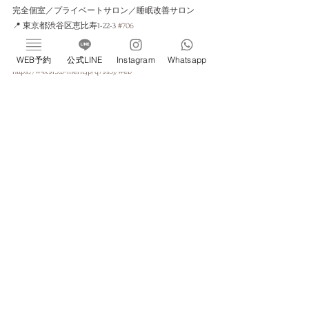
完全個室／プライベートサロン／睡眠改善サロン
📍 東京都渋谷区恵比寿1-22-3 
#706
《Web予約はこちら》
WEB予約
公式LINE
Instagram
Whatsapp
https://w4x9r3.b-merit.jp/q79s3j/web
すべて表示
最新記事