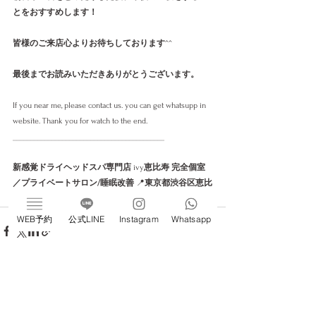
とをおすすめします！
皆様のご来店心よりお待ちしております
^^
最後までお読みいただきありがとうございます。
If you near me, please contact us. you can get whatsupp in 
website. Thank you for watch to the end. 
___________________________________________
新感覚ドライヘッドスパ専門店
 ivy
恵比寿 完全個室
／プライベートサロン/睡眠改善
 📍
東京都渋谷区恵比
寿
1-22-3#706 
https://www.ivyebisu.tokyo/en/book-online
WEB予約
公式LINE
Instagram
Whatsapp
すべて表示
最新記事