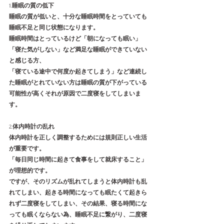
1.
睡眠の質の低下
睡眠の質が低いと、十分な睡眠時間をとっていても
睡眠不足と同じ状態になります。
睡眠時間はとっているけど「朝になっても眠い」
「寝た気がしない」など満足な睡眠ができていない
と感じる方、
「寝ている途中で何度か起きてしまう」など連続し
た睡眠がとれていない方は睡眠の質が下がっている
可能性が高くそれが原因で二度寝をしてしまいま
す。
2.
体内時計の乱れ
体内時計を正しく調整するためには規則正しい生活
が重要です。
「毎日同じ時間に起きて食事をして就床すること」
が理想的です。
ですが、そのリズムが乱れてしまうと体内時計も乱
れてしまい、起きる時間になっても眠たくて起きら
れず二度寝をしてしまい、その結果、寝る時間にな
っても眠くならない為、睡眠不足に繋がり、二度寝