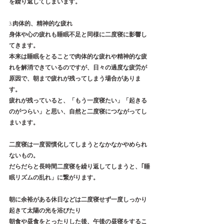
を繰り返してしまいます。
3.
肉体的、精神的な疲れ
身体や心の疲れも睡眠不足と同様に二度寝に影響し
てきます。
本来は睡眠をとることで肉体的な疲れや精神的な疲
れを解消できているのですが、日々の過度な疲労が
原因で、朝まで疲れが残ってしまう場合がありま
す。
疲れが残っていると、「もう一度寝たい」「起きる
のがつらい」と思い、自然と二度寝につながってし
まいます。
二度寝は一度習慣化してしまうとなかなかやめられ
ないもの。
だらだらと長時間二度寝を繰り返してしまうと、｢睡
眠リズムの乱れ」に繋がります。
朝に余裕がある休日などは二度寝せず一度しっかり
起きて太陽の光を浴びたり
朝食や昼食をとったりした後、午後の昼寝をするこ