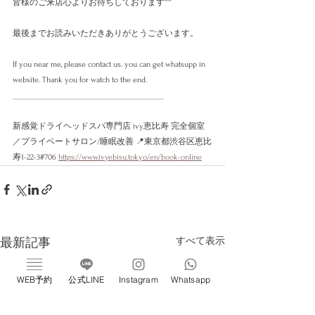
皆様のご来店心よりお待ちしております^^
最後までお読みいただきありがとうございます。
If you near me, please contact us. you can get whatsupp in 
website. Thank you for watch to the end. 
___________________________________________
新感覚ドライヘッドスパ専門店 ivy恵比寿 完全個室
／プライベートサロン/睡眠改善 📍東京都渋谷区恵比
寿1-22-3#706 
https://www.ivyebisu.tokyo/en/book-online
すべて表示
最新記事
WEB予約
公式LINE
Instagram
Whatsapp