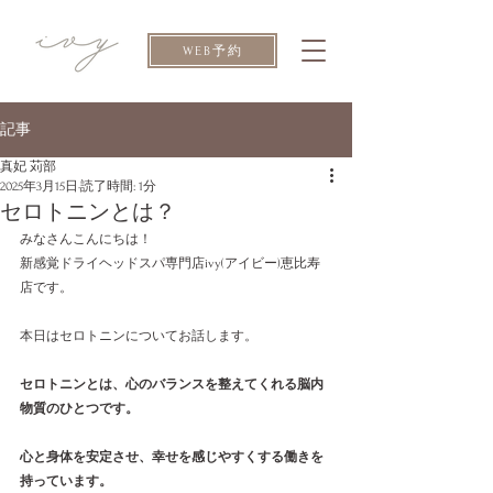
WEB予約
記事
真妃 苅部
2025年3月15日
読了時間: 1分
セロトニンとは？
みなさんこんにちは！
新感覚ドライヘッドスパ専門店ivy(アイビー)恵比寿
店です。
本日はセロトニンについてお話します。
セロトニンとは、心のバランスを整えてくれる脳内
物質のひとつです。
心と身体を安定させ、幸せを感じやすくする働きを
持っています。