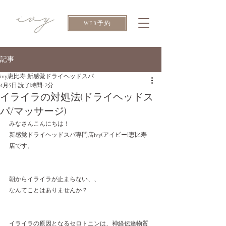
WEB予約
記事
ivy恵比寿 新感覚ドライヘッドスパ
4月5日
読了時間: 2分
イライラの対処法(ドライヘッドス
パ/マッサージ)
みなさんこんにちは！
新感覚ドライヘッドスパ専門店ivy(アイビー)恵比寿
店です。
朝からイライラが止まらない、、
なんてことはありませんか？
イライラの原因となるセロトニンは、神経伝達物質