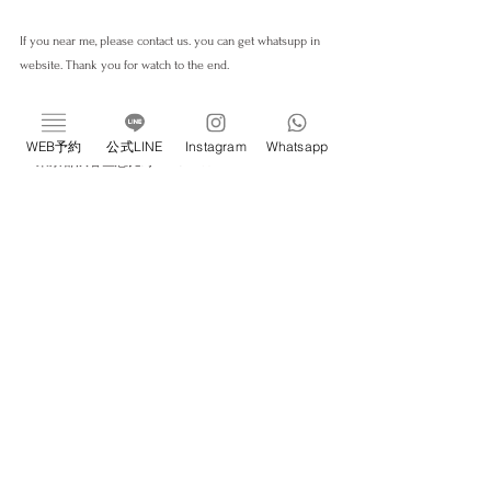
If you near me, please contact us. you can get whatsupp in 
website. Thank you for watch to the end.
新感覚ドライヘッドスパ専門店 ivy恵比寿
完全個室／プライベートサロン／睡眠改善サロン
WEB予約
公式LINE
Instagram
Whatsapp
📍 東京都渋谷区恵比寿1-22-3 
#706
《Web予約はこちら》
https://w4x9r3.b-merit.jp/q79s3j/web
すべて表示
最新記事