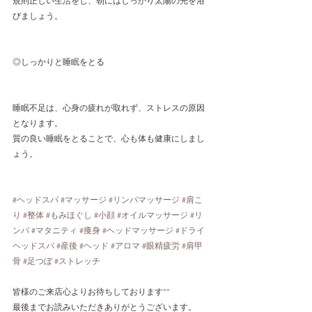
規則正しい生活をし、朝にはしっかり太陽の光を浴
びましょう。
◎しっかりと睡眠をとる
睡眠不足は、心身の疲れが取れず、ストレスの原因
となります。
質の良い睡眠をとることで、心も体も健康にしまし
ょう。
#ヘッドスパ
#マッサージ
#リンパマッサージ
#肩こ
り
#整体
#もみほぐし
#小顔
#オイルマッサージ
#リ
ンパ
#マタニティ
#痩身
#ヘッドマッサージ
#ドライ
ヘッドスパ
#産後
#ヘッド
#アロマ
#眼精疲労
#肩甲
骨
#足つぼ
#ストレッチ
皆様のご来店心よりお待ちしております^^
最後までお読みいただきありがとうございます。