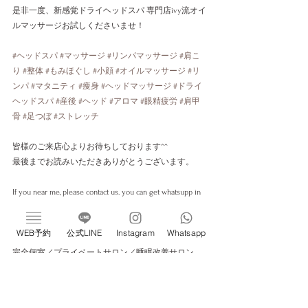
是非一度、新感覚ドライヘッドスパ 専門店ivy流オイ
ルマッサージお試しくださいませ！
#ヘッドスパ
#マッサージ
#リンパマッサージ
#肩こ
り
#整体
#もみほぐし
#小顔
#オイルマッサージ
#リ
ンパ
#マタニティ
#痩身
#ヘッドマッサージ
#ドライ
ヘッドスパ
#産後
#ヘッド
#アロマ
#眼精疲労
#肩甲
骨
#足つぼ
#ストレッチ
皆様のご来店心よりお待ちしております^^
最後までお読みいただきありがとうございます。
If you near me, please contact us. you can get whatsupp in 
website. Thank you for watch to the end.
WEB予約
公式LINE
Instagram
Whatsapp
新感覚ドライヘッドスパ専門店 ivy恵比寿
完全個室／プライベートサロン／睡眠改善サロン
📍 東京都渋谷区恵比寿1-22-3 
#706
《Web予約はこちら》