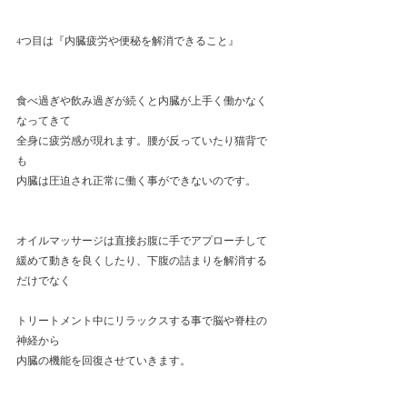
4つ目は『内臓疲労や便秘を解消できること』
食べ過ぎや飲み過ぎが続くと内臓が上手く働かなく
なってきて
全身に疲労感が現れます。腰が反っていたり猫背で
も
内臓は圧迫され正常に働く事ができないのです。
オイルマッサージは直接お腹に手でアプローチして
緩めて動きを良くしたり、下腹の詰まりを解消する
だけでなく
トリートメント中にリラックスする事で脳や脊柱の
神経から
内臓の機能を回復させていきます。