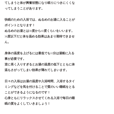
てしまうと体が興奮状態になり眠りにつきにくくな
ってしまうことがあります。
快眠のための入浴では、ぬるめのお湯に入ることが
ポイントとなります！
ぬるめのお湯とは
38
度から
40
度くらいをいいます。
38
度以下だと体を温める効果はあまり期待できませ
ん。
身体の温度を上げるには最低でも
10
分は湯船に入る
事が必要です。
逆に長く入りすぎるとお湯の温度の低下とともに体
温もさがってしまい効果が薄れてしまいます。
日々の入浴はお湯の温度や入浴時間、入浴するタイ
ミングなどを気を付けることで質のいい睡眠をとる
ことができるようになるのです！
心身ともにリラックスさせてくれる入浴で毎日の睡
眠の質をよくしていきましょう！