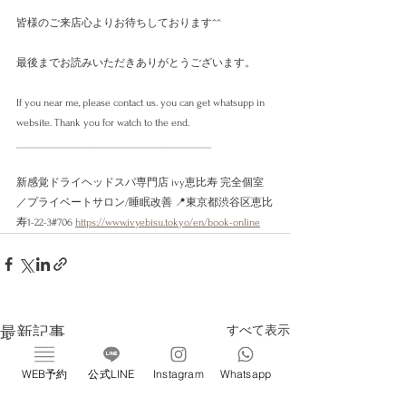
皆様のご来店心よりお待ちしております^^
最後までお読みいただきありがとうございます。
If you near me, please contact us. you can get whatsupp in 
website. Thank you for watch to the end. 
___________________________________________
新感覚ドライヘッドスパ専門店 ivy恵比寿 完全個室
／プライベートサロン/睡眠改善 📍東京都渋谷区恵比
寿1-22-3#706 
https://www.ivyebisu.tokyo/en/book-online
すべて表示
最新記事
WEB予約
公式LINE
Instagram
Whatsapp