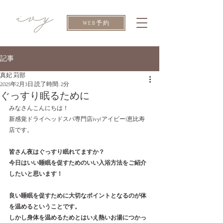
WEB予約
記事
真妃 苅部
2025年2月3日
読了時間: 2分
ぐっすり眠るために
みなさんこんにちは！
新感覚ドライヘッドスパ専門店ivy(アイビー)恵比寿
店です。
皆さん夜はぐっすり眠れてますか？
今日はいい睡眠を促すためのいい入浴方法をご紹介
したいと思います！
良い睡眠を促すために大切なポイントとなるのが体
を温めるということです。
しかし身体を温めるためとはいえ熱いお湯につかっ