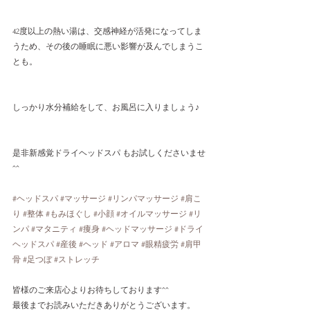
42度以上の熱い湯は、交感神経が活発になってしま
うため、その後の睡眠に悪い影響が及んでしまうこ
とも。
しっかり水分補給をして、お風呂に入りましょう♪
是非新感覚ドライヘッドスパ もお試しくださいませ
^^
#ヘッドスパ
#マッサージ
#リンパマッサージ
#肩こ
り
#整体
#もみほぐし
#小顔
#オイルマッサージ
#リ
ンパ
#マタニティ
#痩身
#ヘッドマッサージ
#ドライ
ヘッドスパ
#産後
#ヘッド
#アロマ
#眼精疲労
#肩甲
骨
#足つぼ
#ストレッチ
皆様のご来店心よりお待ちしております^^
最後までお読みいただきありがとうございます。