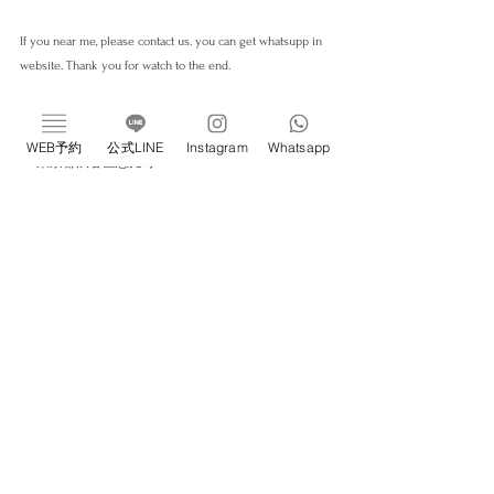
If you near me, please contact us. you can get whatsupp in 
website. Thank you for watch to the end.
新感覚ドライヘッドスパ専門店 ivy恵比寿
完全個室／プライベートサロン／睡眠改善サロン
WEB予約
公式LINE
Instagram
Whatsapp
📍 東京都渋谷区恵比寿1-22-3 
#706
《Web予約はこちら》
https://w4x9r3.b-merit.jp/q79s3j/web
すべて表示
最新記事