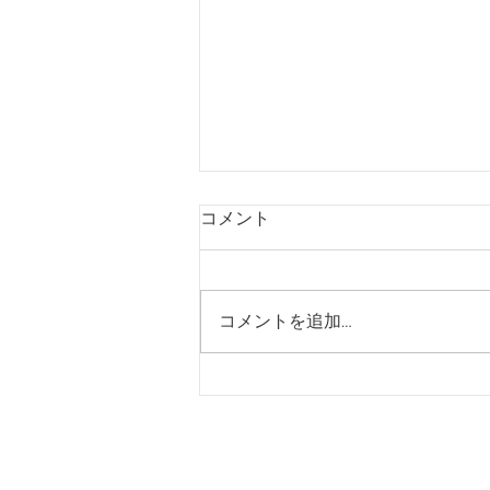
こめかみの痛みの原因(恵比
コメント
寿/ドライヘッドスパ)
みなさんこんにちは！ 新感覚ド
ライヘッドスパ専門店ivy(アイビ
コメントを追加…
ー)恵比寿店です。 こめかみ押す
と痛く感じることありませんか？
今回は、こめかみの痛みの原因に
ついてお話します。 原因として
は ストレスや肩こり、目の疲
れ、ホルモンバランスの変化、寝