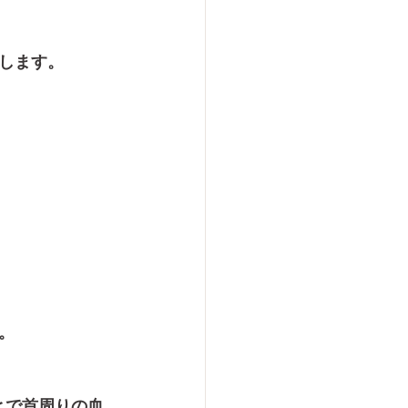
します。
。
とで首周りの血